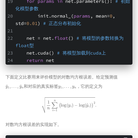
for
params
in
 net.parameters(): 
# 初始
化模型参数
        init.normal_(
params
, mean=
0
, 
std=
0.01
) 
# 正态分布初始化
    net = net.
float
() 
# 将模型的参数转换为
float型
    net.cuda() 
# 将模型加载到cuda上
return
 net
下面定义比赛用来评价模型的对数均方根误差。给定预测值
y
…
^
,
1
y
,
^
n
y
1
,
…
,
y
n
和对应的真实标签
，它的定义为
1
n
∑
i
=
1
n
(
log
(
y
i
)
−
log
(
y
^
i
)
)
2
.
对数均方根误差的实现如下。