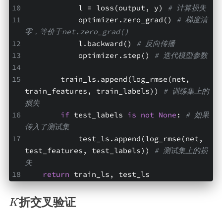
            l = loss(output, y) 
# 计算损失
            optimizer.zero_grad() 
# 梯度清
零，等价于net.zero_grad()
            l.backward() 
# 反向传播
            optimizer.step() 
# 迭代模型参数
        train_ls.append(log_rmse(net, 
train_features, train_labels)) 
# 训练集上的
损失
if
 test_labels 
is
not
None
: 
# 如果
传入了测试集
            test_ls.append(log_rmse(net, 
test_features, test_labels)) 
# 测试集上的损
失
return
 train_ls, test_ls
K
折交叉验证
K