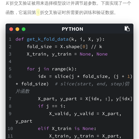
折交叉验证被用来选择模型设计并调节超参数。下面实现了一个
函数，它返回第
折交叉验证时所需要的训练和验证数据。
i
def
get_k_fold_data
(k, i, X, y)
:
    fold_size = X.shape[
0
] // k
    X_train, y_train = 
None
, 
None
for
 j 
in
 range(k):
        idx = slice(j * fold_size, (j + 
1
) 
* fold_size)  
# slice(start, end, step)切
片函数
        X_part, y_part = X[idx, :], y[idx]
if
 j == i:
            X_valid, y_valid = X_part, 
y_part
elif
 X_train 
is
None
:
            X_train, y_train = X_part, 