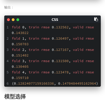
输出：
fold
 0, 
train
rmse
 0
.132562
, 
valid
rmse
0
.143022
fold
 1, 
train
rmse
 0
.126497
, 
valid
rmse
0
.150703
fold
 2, 
train
rmse
 0
.127167
, 
valid
rmse
0
.151402
fold
 3, 
train
rmse
 0
.131500
, 
valid
rmse
0
.130405
fold
 4, 
train
rmse
 0
.123478
, 
valid
rmse
0
.159710
(0
.12824077159166336
, 0
.1470484495162964
)
模型选择