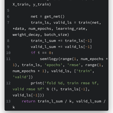
X_train, y_train)
        net = get_net()
        train_ls, valid_ls = train(net, 
*data, num_epochs, learning_rate, 
weight_decay, batch_size)
        train_l_sum += train_ls[
-1
]
        valid_l_sum += valid_ls[
-1
]
if
 i == 
0
:
            semilogy(range(
1
, num_epochs + 
1
), train_ls, 
'epochs'
, 
'rmse'
, range(
1
, 
num_epochs + 
1
), valid_ls, [
'train'
, 
'valid'
])
        print(
'fold %d, train rmse %f, 
valid rmse %f'
 % (i, train_ls[
-1
], 
valid_ls[
-1
]))
return
 train_l_sum / k, valid_l_sum / 
k