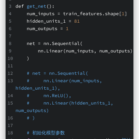
def 
get_net
(
):
    num_inputs 
= train_features.shape[
1
]
    hidden_units_1 = 
81
    num_outputs = 
1
    net = nn.Sequential(
        nn.Linear(num_inputs, num_outputs)
    )
# net = nn.Sequential(
#     nn.Linear(num_inputs, 
hidden_units_1),
#     nn.ReLU(),
#     nn.Linear(hidden_units_1, 
num_outputs)
# )
# 初始化模型参数