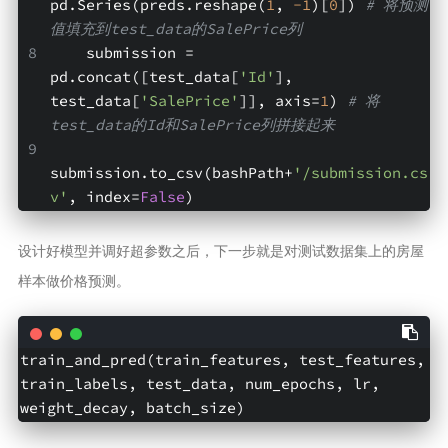
pd.Series(preds.reshape(
1
, 
-1
)[
0
]) 
# 将预测
值填充到test_data的SalePrice列
    submission = 
pd.concat([test_data[
'Id'
], 
test_data[
'SalePrice'
]], axis=
1
) 
# 将
test_data的Id和SalePrice列拼接起来
submission.to_csv(bashPath+
'/submission.cs
v'
, index=
False
)
设计好模型并调好超参数之后，下一步就是对测试数据集上的房屋
样本做价格预测。
train_and_pred(train_features, test_features, 
train_labels, test_data, num_epochs, lr, 
weight_decay, batch_size)