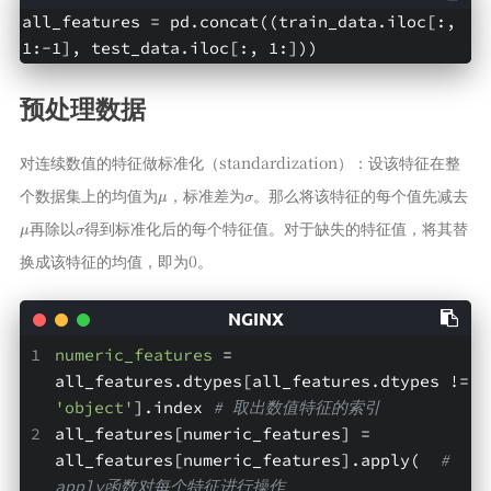
all_features = pd.concat((train_data.iloc[:, 
1:-1], test_data.iloc[:, 1:]))
预处理数据
对连续数值的特征做标准化（standardization）：设该特征在整
μ
σ
个数据集上的均值为
，标准差为
。那么将该特征的每个值先减去
μ
σ
再除以
得到标准化后的每个特征值。对于缺失的特征值，将其替
换成该特征的均值，即为0。
numeric_features
 = 
all_features.dtypes[all_features.dtypes != 
'object'
].index 
# 取出数值特征的索引
all_features[numeric_features] = 
all_features[numeric_features].apply(  
# 
apply函数对每个特征进行操作