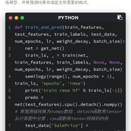
练模型，并将预测结果存成提交所需要的格式。
def
train_and_pred
(train_features, 
test_features, train_labels, test_data, 
num_epochs, lr, weight_decay, batch_size)
:
    net = get_net()
    train_ls, _ = train(net, 
train_features, train_labels, 
None
, 
None
, 
num_epochs, lr, weight_decay, batch_size)
    semilogy(range(
1
, num_epochs + 
1
), 
train_ls, 
'epochs'
, 
'rmse'
)
    print(
'train rmse %f'
 % train_ls[
-1
])
    preds = 
net(test_features).cpu().detach().numpy() 
# 将预测值转换为numpy数组，detach函数将tensor
从计算图中分禁，cpu函数将tensor转移到内存
    test_data[
'SalePrice'
] = 