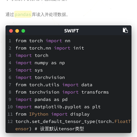
GAMES
通过
库读入并处理数据。
词汇表
pandas
日志
工具
from torch 
import
 nn
from torch.nn 
import
 init
Time
import
 torch
2048
import
 numpy as np
JSON
import
 sys
import
 torchvision
学术站
from torch.utils 
import
 data
from torchvision 
import
 transforms
Argon站
import
 pandas as pd
留言板
import
 matplotlib.pyplot as plt
from 
IPython
import
 display
torch.set_default_tensor_type(torch.
FloatT
ensor
) # 设置默认tensor类型