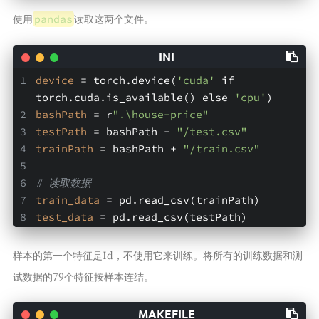
使用
读取这两个文件。
pandas
device
 = torch.device(
'cuda'
 if 
torch.cuda.is_available() else 
'cpu'
)
bashPath
 = r
".\house-price"
testPath
 = bashPath + 
"/test.csv"
trainPath
 = bashPath + 
"/train.csv"
# 读取数据
train_data
 = pd.read_csv(trainPath)
test_data
 = pd.read_csv(testPath)
样本的第一个特征是Id，不使用它来训练。将所有的训练数据和测
试数据的79个特征按样本连结。