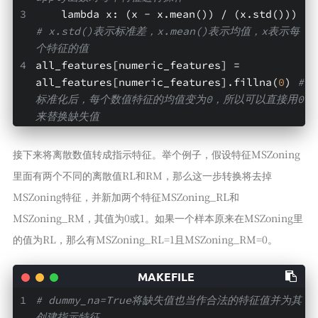
    lambda x: (x - x.mean()) / (x.std()))  
# x.std()表示标准差，x.mean()表示均值，x表示每
个特征的值
all_features[numeric_features] = 
all_features[numeric_features].fillna(
0
) 
# 
标准化后，每个数值特征的均值变为0，所以可以直接用0
来替换缺失值
接下来将离散数值转成指示特征。举个例子，假设特征MSZoning
里面有两个不同的离散值RL和RM，那么这一步转换将去掉
MSZoning特征，并新加两个特征MSZoning_RL和
MSZoning_RM，其值为0或1。如果一个样本原来在MSZoning里
的值为RL，那么有MSZoning_RL=1且MSZoning_RM=0。
# dummy_na=True将缺失值也当作合法的特征值并为其
创建指示特征