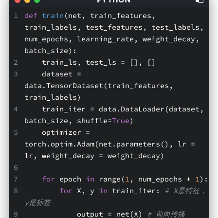
def
train
(net, train_features, 
train_labels, test_features, test_labels, 
num_epochs, learning_rate, weight_decay, 
batch_size)
:
    train_ls, test_ls = [], []
    dataset = 
data.TensorDataset(train_features, 
train_labels)
    train_iter = data.DataLoader(dataset, 
batch_size, shuffle=
True
)
    optimizer = 
torch.optim.Adam(net.parameters(), lr = 
lr, weight_decay = weight_decay) 
for
 epoch 
in
 range(
1
, num_epochs + 
1
):
for
 X, y 
in
 train_iter: 
# X是特征，
y是标签
            output = net(X) 
# 前向传播 