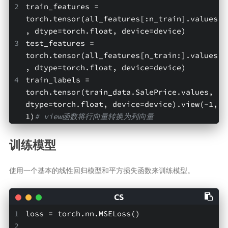
train_features = 
torch.tensor(all_features[:n_train].values
, dtype=torch.float, device=device)
test_features = 
torch.tensor(all_features[n_train:].values
, dtype=torch.float, device=device)
train_labels = 
torch.tensor(train_data.SalePrice.values, 
dtype=torch.float, device=device).view(-1, 
1)
# view函数将行向量转换为列向量
训练模型
使用一个基本的线性回归模型和平方损失函数来训练模型。
loss = torch.nn.MSELoss()