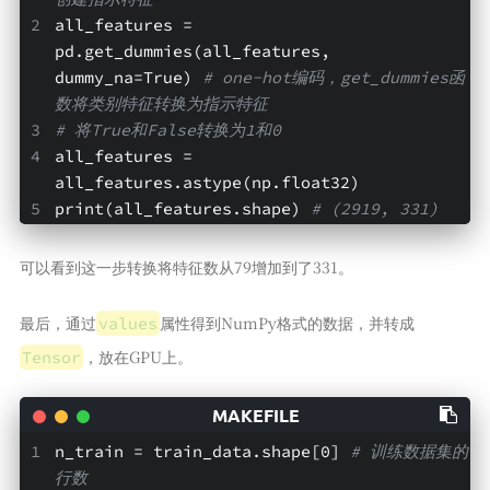
all_features = 
pd.get_dummies(all_features, 
dummy_na=True) 
# one-hot编码，get_dummies函
数将类别特征转换为指示特征
# 将True和False转换为1和0
all_features = 
all_features.astype(np.float32)
print(all_features.shape) 
# (2919, 331)
可以看到这一步转换将特征数从79增加到了331。
最后，通过
属性得到NumPy格式的数据，并转成
values
，放在GPU上。
Tensor
n_train = train_data.shape[0] 
# 训练数据集的
行数