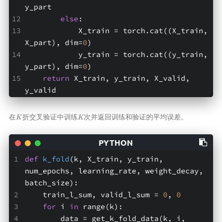
y_part
else
:
            X_train = torch.cat((X_train, 
X_part), dim=
0
)
            y_train = torch.cat((y_train, 
y_part), dim=
0
)
return
 X_train, y_train, X_valid, 
y_valid
K
K
在
折交叉验证中训练
次并返回训练和验证的平均误差。
def
k_fold
(k, X_train, y_train, 
num_epochs, learning_rate, weight_decay, 
batch_size)
:
    train_l_sum, valid_l_sum = 
0
, 
0
for
 i 
in
 range(k):
        data = get_k_fold_data(k, i, 