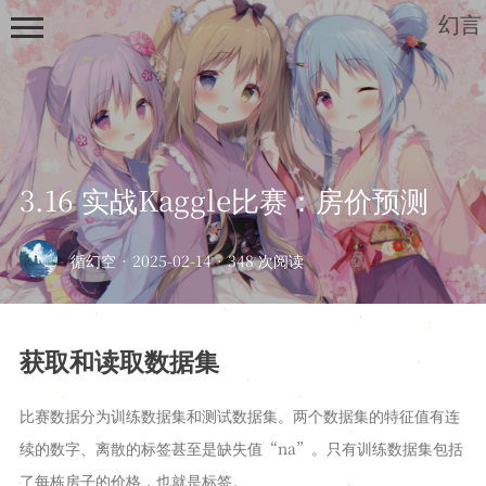
幻言
3.16 实战Kaggle比赛：房价预测
首页
循幻空
·
2025-02-14
·
348 次阅读
归档
列表
获取和读取数据集
笔记
深度学习
比赛数据分为训练数据集和测试数据集。两个数据集的特征值有连
开发板
续的数字、离散的标签甚至是缺失值“na”。只有训练数据集包括
绘画
了每栋房子的价格，也就是标签。