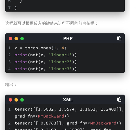
  )
)
这样就可以根据传入的键值来进行不同的前向传播：
x = torch.ones(
1
, 
4
)
print
(net(x, 
'linear1'
))
print
(net(x, 
'linear2'
))
print
(net(x, 
'linear3'
))
输出：
tensor([[1.5082, 1.5574, 2.1651, 1.2409]], 
grad_fn=
<
MmBackward
>
)
tensor([[-0.8783]], grad_fn=
<
MmBackward
>
)
tensor([[ 2.2193, -1.6539]], grad_fn=