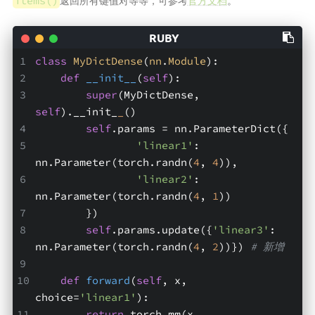
返回所有键值对等等，可参考
官方文档
。
items()
class
MyDictDense
(
nn
.
Module
):
def
__init__
(
self
)
:
super
(MyDictDense, 
self
).__init_
_
()
self
.params = nn.ParameterDict({
'linear1'
: 
nn.Parameter(torch.randn(
4
, 
4
)),
'linear2'
: 
nn.Parameter(torch.randn(
4
, 
1
))
        })
self
.params.update({
'linear3'
: 
nn.Parameter(torch.randn(
4
, 
2
))}) 
# 新增
def
forward
(
self
, x, 
choice=
'linear1'
)
:
return
 torch.mm(x, 