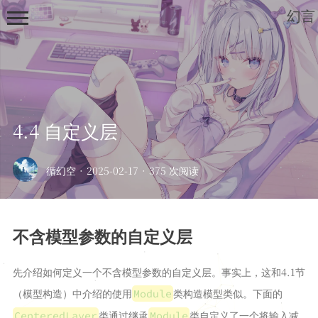
幻言
4.4 自定义层
首页
循幻空
·
2025-02-17
·
375 次阅读
归档
列表
不含模型参数的自定义层
笔记
深度学习
先介绍如何定义一个不含模型参数的自定义层。事实上，这和4.1节
开发板
（模型构造）中介绍的使用
类构造模型类似。下面的
Module
绘画
类通过继承
类自定义了一个将输入减
CenteredLayer
Module