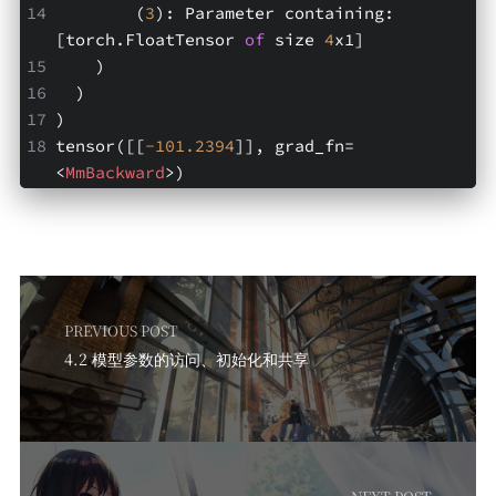
        (
3
): Parameter containing: 
[torch.FloatTensor 
of
 size 
4
x1]
    )
  )
)
tensor([[
-101.2394
]], grad_fn=
<
MmBackward
>
)
PREVIOUS POST
4.2 模型参数的访问、初始化和共享