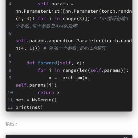
self
.params = 
nn.ParameterList([nn.Parameter(torch.randn
(
4
, 
4
)) 
for
 i 
in
 range(
3
)]) 
# for循环创建3
个参数,每个参数是4x4的矩阵
self
.params.append(nn.Parameter(torch.rand
n(
4
, 
1
))) 
# 添加一个参数,是4x1的矩阵
def
forward
(
self
, x)
:
for
 i 
in
 range(len(
self
.params)):
            x = torch.mm(x, 
self
.params[i])
return
 x
net = MyDense()
print(net)
输出：