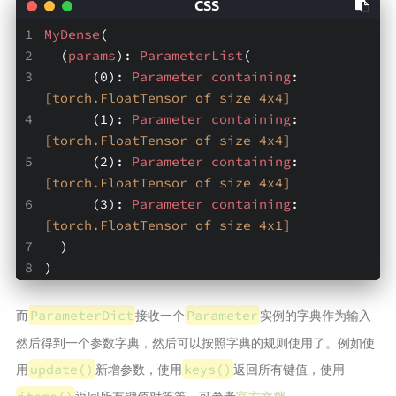
MyDense
(
  (
params
): 
ParameterList
(
      (0): 
Parameter
containing
: 
[torch.FloatTensor of size 4x4]
      (1): 
Parameter
containing
: 
[torch.FloatTensor of size 4x4]
      (2): 
Parameter
containing
: 
[torch.FloatTensor of size 4x4]
      (3): 
Parameter
containing
: 
[torch.FloatTensor of size 4x1]
  )
)
而
接收一个
实例的字典作为输入
ParameterDict
Parameter
然后得到一个参数字典，然后可以按照字典的规则使用了。例如使
用
新增参数，使用
返回所有键值，使用
update()
keys()