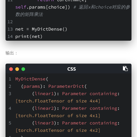
self
.params[choice]) 
# 返回x和choice对应的参
数的矩阵乘法
net = MyDictDense()
print(net)
输出：
MyDictDense
(
  (
params
): 
ParameterDict
(
      (
linear1
): 
Parameter
containing
: 
[torch.FloatTensor of size 4x4]
      (
linear2
): 
Parameter
containing
: 
[torch.FloatTensor of size 4x1]
      (
linear3
): 
Parameter
containing
: 
[torch.FloatTensor of size 4x2]