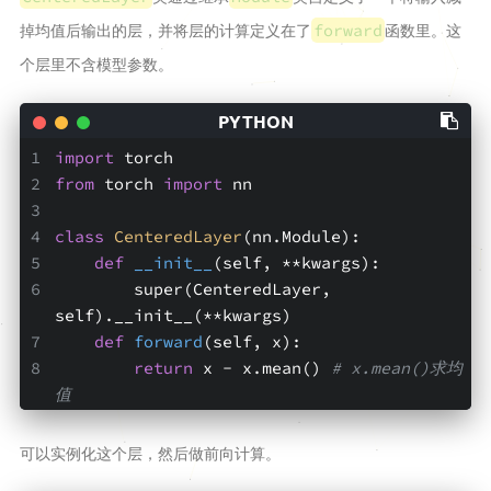
GAMES
掉均值后输出的层，并将层的计算定义在了
函数里。这
forward
词汇表
个层里不含模型参数。
日志
工具
import
 torch
Time
from
 torch 
import
 nn
2048
class
CenteredLayer
(nn.Module)
:
JSON
def
__init__
(self, **kwargs)
:
        super(CenteredLayer, 
学术站
self).__init__(**kwargs)
Argon站
def
forward
(self, x)
:
return
 x - x.mean() 
# x.mean()求均
留言板
值
可以实例化这个层，然后做前向计算。