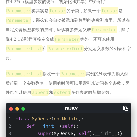
在4.2节（模型参数的访问、初始化和共享）中介绍了
类其实是
的子类，如果一个
是
Parameter
Tensor
Tensor
，那么它会自动被添加到模型的参数列表里。所以在
Parameter
自定义含模型参数的层时，应该将参数定义成
，除了
Parameter
像4.2.1节那样直接定义成
类外，还可以使用
Parameter
和
分别定义参数的列表和字
ParameterList
ParameterDict
典。
接收一个
实例的列表作为输入然
ParameterList
Parameter
后得到一个参数列表，使用的时候可以用索引来访问某个参数，另
外也可以使用
和
在列表后面新增参数。
append
extend
class
MyDense
(
nn
.
Module
):
def
__init__
(
self
)
:
super
(MyDense, 
self
).__init_
_
()