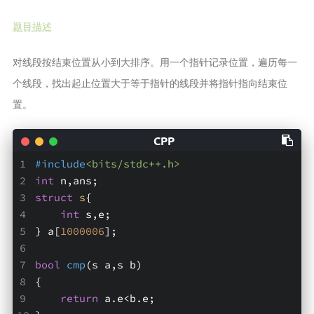
题目描述
对线段按结束位置从小到大排序。用一个指针记录位置，遍历每一
个线段，找出起止位置大于等于指针的线段并将指针指向结束位
置。
#
include
<bits/stdc++.h>
int
 n,ans;
struct
s
{
int
 s,e;
} a[
1000006
];
bool
cmp
(s a,s b)
{
return
 a.e<b.e;