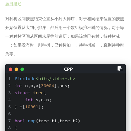
题目描述
对种树区间按照结束位置从小到大排序，对于相同结束位置的按照
开始位置从大到小排序。然后用一个数组模拟种树的情况，对于每
一种种树区间从区间末尾往前遍历：如果该地已有树，待种树减
一；如果没有树，则种树，已种树加一，待种树减一，直到待种树
为零。
#
include
<bits/stdc++.h>
int
 n,m,a[
30004
],ans;
struct
tree
{
int
 s,e,n;
} t[
10001
];
bool
cmp
(tree t1,tree t2)
{