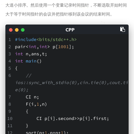
GAMES
大道小排序。然后使用一个变量记录时间指针，不断选取开始时间
大于等于时间指针的会议并把指针移到该会议的结束时间。
词汇表
日志
工具
#
include
<bits/stdc++.h>
pair<
int
,
int
> p[
1001
];
Time
int
 n,ans,t;
2048
int
main
()
{
JSON
// 
学术站
ios::sync_with_stdio(0),cin.tie(0),cout.ti
e(0);
Argon站
    CI n;
留言板
    F(i,
1
,n)
    {
        CI p[i].second>>p[i].first;
    } 
    sort(p+
1
,p+n+
1
);