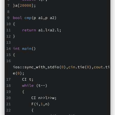
}a[
20000
];
bool
cmp
(p a1,p a2)
{
return
 a1.l<a2.l;
}
int
main
()
{
ios::sync_with_stdio(
0
),
cin
.tie(
0
),
cout
.ti
e(
0
);
    CI t;
while
 (t--)
    {
        CI n>>l>>w;
        F(i,
1
,n)
        {