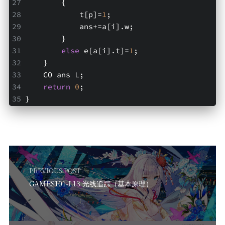
        {
            t[p]=
1
;
            ans+=a[i].w;
        }
else
 e[a[i].t]=
1
;
    }
    CO ans L;
return
0
;
}
PREVIOUS POST
GAMES101-L13 光线追踪（基本原理）