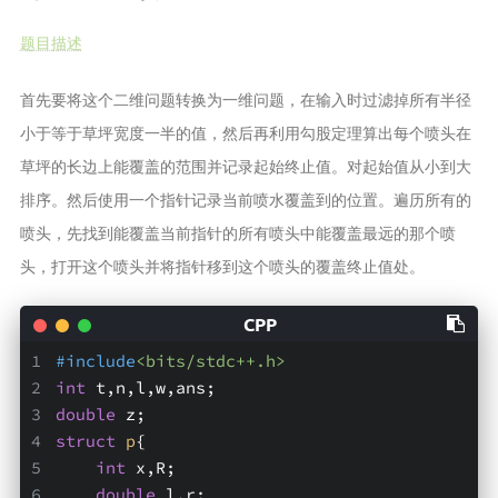
题目描述
首先要将这个二维问题转换为一维问题，在输入时过滤掉所有半径
小于等于草坪宽度一半的值，然后再利用勾股定理算出每个喷头在
草坪的长边上能覆盖的范围并记录起始终止值。对起始值从小到大
排序。然后使用一个指针记录当前喷水覆盖到的位置。遍历所有的
喷头，先找到能覆盖当前指针的所有喷头中能覆盖最远的那个喷
头，打开这个喷头并将指针移到这个喷头的覆盖终止值处。
#
include
<bits/stdc++.h>
int
 t,n,l,w,ans;
double
 z;
struct
p
{
int
 x,R;
double
 l,r;