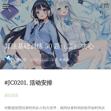
幻言
算法基础训练 50 题（二） 贪心
首页
循幻空
·
2023-12-20
·
632 次阅读
归档
列表
#JC0201. 活动安排
笔记
深度学习
题目描述
开发板
绘画
对数据按照结束时间从小到大排序，相同结束时间的按开始时间从