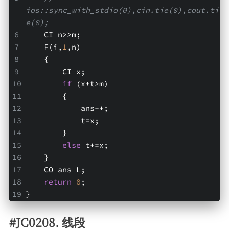
ios::sync_with_stdio(0),cin.tie(0),cout.ti
e(0);
    CI n>>m;
    F(i,
1
,n)
    {
        CI x;
if
 (x+t>m)
        {
            ans++;
            t=x;
        }
else
 t+=x;
    }   
    CO ans L;
return
0
;
}
#JC0208. 线段