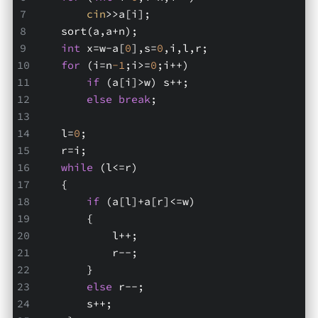
cin
>>a[i];
    sort(a,a+n);
int
 x=w-a[
0
],s=
0
,i,l,r;
for
 (i=n
-1
;i>=
0
;i++)
if
 (a[i]>w) s++;
else
break
;
    l=
0
;
    r=i;
while
 (l<=r)
    {
if
 (a[l]+a[r]<=w) 
        {
            l++;
            r--;
        }
else
 r--;
        s++;