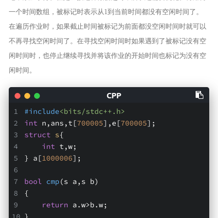
一个时间数组，被标记时表示从1到当前时间都没有空闲时间了。
在遍历作业时，如果截止时间被标记为前面都没空闲时间时就可以
不再寻找空闲时间了。在寻找空闲时间时如果遇到了被标记没有空
闲时间时，也停止继续寻找并将该作业的开始时间也标记为没有空
闲时间。
#
include
<bits/stdc++.h>
int
 n,ans,t[
700005
],e[
700005
];
struct
s
{
int
 t,w;
} a[
1000006
];
bool
cmp
(s a,s b)
{
return
 a.w>b.w;
}