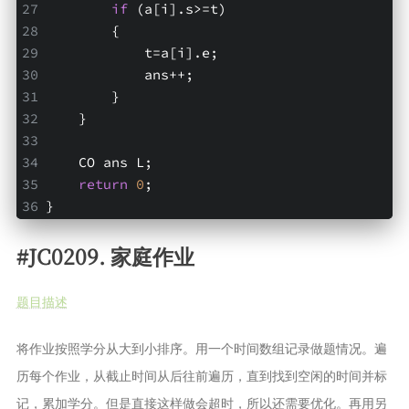
if
 (a[i].s>=t) 
        {
            t=a[i].e;
            ans++;
        }
    }
    CO ans L;
return
0
;
}
#JC0209. 家庭作业
题目描述
将作业按照学分从大到小排序。用一个时间数组记录做题情况。遍
历每个作业，从截止时间从后往前遍历，直到找到空闲的时间并标
记，累加学分。但是直接这样做会超时，所以还需要优化。再用另