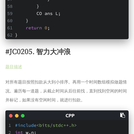
        }
        CO ans L;
    }
return
0
;
}
#JC0205. 智力大冲浪
题目描述
对所有题目按照扣款从大到小排序。再用一个时间数组模拟做题情
况。遍历每一道题，从截止时间从后往前找，直到找到空闲的时间
并标记，如果没有空闲时间，就进行扣款。
#
include
<bits/stdc++.h>
int
 w,n;