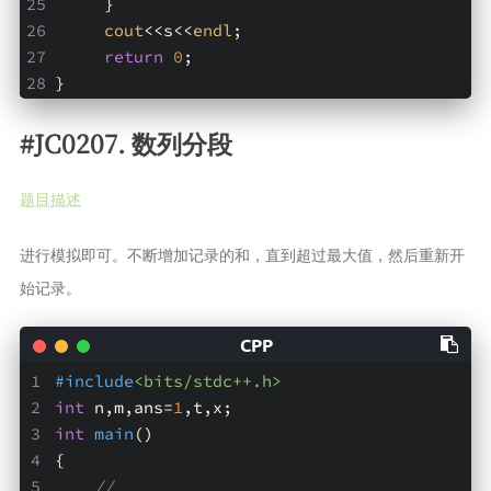
     }
cout
<<s<<
endl
;
return
0
;
}
#JC0207. 数列分段
题目描述
进行模拟即可。不断增加记录的和，直到超过最大值，然后重新开
始记录。
#
include
<bits/stdc++.h>
int
 n,m,ans=
1
,t,x;
int
main
()
{
// 