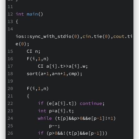
int
main
()
{
ios::sync_with_stdio(
0
),
cin
.tie(
0
),
cout
.ti
e(
0
);
    CI n;
    F(i,
1
,n)
        CI a[i].t>>a[i].w;
    sort(a+
1
,a+n+
1
,cmp);
    F(i,
1
,n)
    {
if
 (e[a[i].t]) 
continue
;
int
 p=a[i].t;
while
 (t[p]&&p>
0
&&e[p
-1
]!=
1
)
            p--;
if
 (p>
0
&&!(t[p]&&e[p
-1
]))