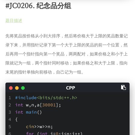
#JC0206. 纪念品分组
题目描述
先将奖品按价格从小到大排序，然后将价格大于上限的奖品数量记
录下来，并用指针记录下第一个大于上限的奖品的前一个位置，然
后再用一个指针指向第一个奖品，两两配对，如果价格之和小于上
限就记为一组，两个指针同时移动；如果价格之和大于上限，指向
末尾的指针单独向前移动，自己记为一组。
#
include
<bits/stdc++.h>
int
 w,n,a[
30001
];
int
main
()
{
cin
>>w>>n;
for
 (
int
 i=
0
;i<n;i++)