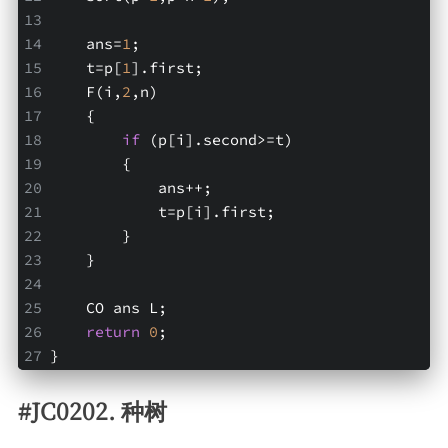
    ans=
1
;
    t=p[
1
].first;
    F(i,
2
,n)
    {
if
 (p[i].second>=t)
        {
            ans++;
            t=p[i].first;
        }
    }
    CO ans L;
return
0
;
}
#JC0202. 种树