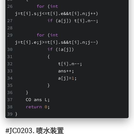
for
 (
int
j=t[i].s;j<=t[i].e&&t[i].n;j++)
if
 (a[j]) t[i].n--; 
for
 (
int
j=t[i].e;j>=t[i].s&&t[i].n;j--)
if
 (!a[j])
            {
                t[i].n--;
                ans++;
                a[j]=
1
;
            }
    }
    CO ans L;
return
0
;
}
#JC0203. 喷水装置