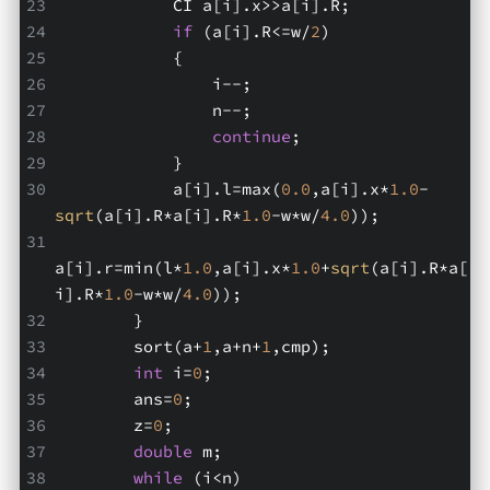
            CI a[i].x>>a[i].R;
if
 (a[i].R<=w/
2
)
            {
                i--;
                n--;
continue
;
            }
            a[i].l=max(
0.0
,a[i].x*
1.0
-
sqrt
(a[i].R*a[i].R*
1.0
-w*w/
4.0
));
a[i].r=min(l*
1.0
,a[i].x*
1.0
+
sqrt
(a[i].R*a[
i].R*
1.0
-w*w/
4.0
));
        }
        sort(a+
1
,a+n+
1
,cmp);
int
 i=
0
;
        ans=
0
;
        z=
0
;
double
 m;
while
 (i<n)