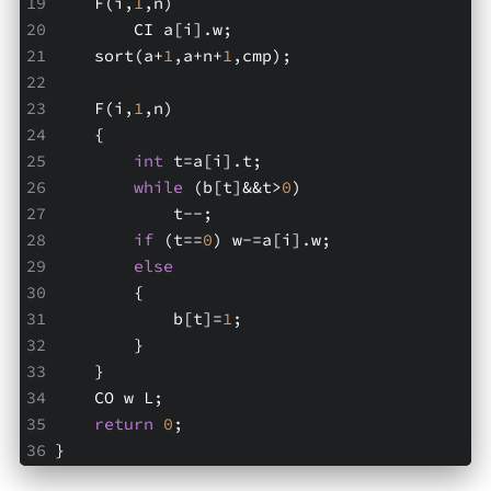
    F(i,
1
,n)
        CI a[i].w;
    sort(a+
1
,a+n+
1
,cmp);
    F(i,
1
,n)
    {
int
 t=a[i].t;
while
 (b[t]&&t>
0
)
            t--;
if
 (t==
0
) w-=a[i].w;
else
        {
            b[t]=
1
;
        }
    }
    CO w L;
return
0
;
}