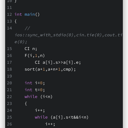
}
int
main
()
{
// 
ios::sync_with_stdio(0),cin.tie(0),cout.ti
e(0);
    CI n;
    F(i,
1
,n)
        CI a[i].s>>a[i].e;
    sort(a+
1
,a+n+
1
,cmp);
int
 i=
0
;
int
 t=
0
;
while
 (i<n)
    {
        i++;
while
 (a[i].s<t&&i<n)
            i++;