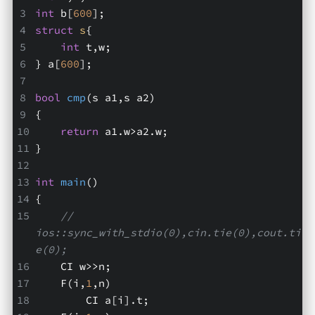
int
 b[
600
];
struct
s
{
int
 t,w;
} a[
600
];
bool
cmp
(s a1,s a2)
{
return
 a1.w>a2.w;
}
int
main
()
{
// 
ios::sync_with_stdio(0),cin.tie(0),cout.ti
e(0);
    CI w>>n;
    F(i,
1
,n)
        CI a[i].t;