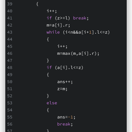
        {
            i++;
if
 (z>=l) 
break
;
            m=a[i].r;
while
 (i<n&&a[i+
1
].l<=z)
            {
                i++;
                m=max(m,a[i].r);
            }
if
 (a[i].l<=z)
            {
                ans++;
                z=m;
            }
else
            {
                ans=
-1
;
break
;
            }