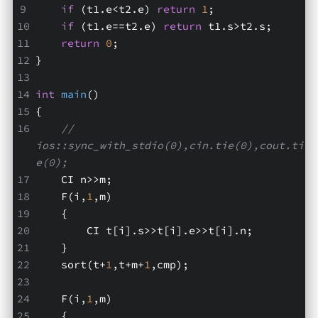
if
 (t1.e<t2.e) 
return
1
;
if
 (t1.e==t2.e) 
return
 t1.s>t2.s;
return
0
;
}
int
main
()
{
// 
ios::sync_with_stdio(0),cin.tie(0),cout.ti
e(0);
    CI n>>m;
    F(i,
1
,m)
    {
        CI t[i].s>>t[i].e>>t[i].n;
    }
    sort(t+
1
,t+m+
1
,cmp);
    F(i,
1
,m)
    {