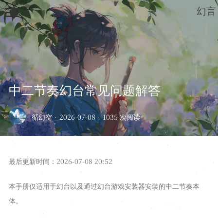
幻言
中二节奏幻台常见问题解答
首页
循幻空
·
2026-07-08
·
1035 次阅读
归档
列表
最后更新时间：2026-07-08 20:52
笔记
深度学习
本手册仅适用于幻台以及通过幻台游戏安装器安装的中二节奏本
开发板
体。
绘画