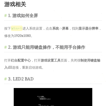
游戏相关
GAMES
词汇表
1. 游戏如何全屏
日志
按下
进入系统设置，点击
系统
->
屏幕
，找到
显示器分辨率
，
Win+i
工具
修改为
1920x1080
。
Time
2048
2. 游戏只能用键盘操作，不能用手台操作
JSON
打开
幻台配置中心
，打开
游戏设置工具
页面，关闭强
制使用键盘输
学术站
入dll
选项，重新启动游戏。
Argon站
3. LED2 BAD
留言板