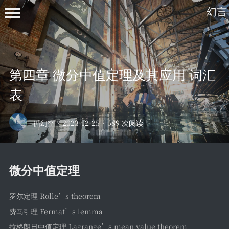
幻言
第四章 微分中值定理及其应用 词汇
表
首页
循幻空
·
2023-12-25
·
589 次阅读
归档
列表
微分中值定理
笔记
深度学习
罗尔定理 Rolle’s theorem
开发板
费马引理 Fermat’s lemma
绘画
拉格朗日中值定理 Lagrange’s mean value theorem