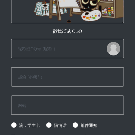
戳我试试 OωO
滴，学生卡
悄悄话
邮件通知