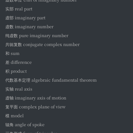
实部 real part
虚部 imaginary part
虚数 imaginary number
纯虚数 pure imaginary number
共轭复数 conjugate complex number
和 sum
差 difference
积 product
代数基本定理 algebraic fundamental theorem
实轴 real axis
虚轴 imaginary axis of motion
复平面 complex plane of view
模 model
辐角 angle of spoke