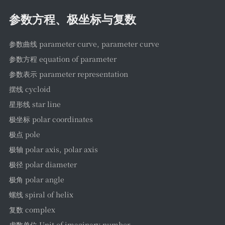
参数方程、极坐标与复数
参数曲线 parameter curve, parameter curve
参数方程 equation of parameter
参数表示 parameter representation
摆线 cycloid
星形线 star line
极坐标 polar coordinates
极点 pole
极轴 polar axis, polar axis
极径 polar diameter
极角 polar angle
螺线 spiral of helix
复数 complex
虚数单位 Unit of imaginary number