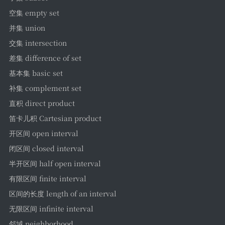
GAMES
空集 empty set
词汇表
并集 union
日志
交集 intersection
差集 difference of set
工具
基本集 basic set
Time
补集 complement set
2048
直积 direct product
JSON
笛卡儿积 Cartesian product
开区间 open interval
学术站
闭区间 closed interval
Argon站
半开区间 half open interval
留言板
有限区间 finite interval
区间的长度 length of an interval
无限区间 infinite interval
邻域 neighborhood