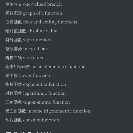
单值分支 one-valued branch
函数图形 graph of a function
取整函数 floor and ceiling functions
绝对值函数 absolute value
符号函数 sigh function
整数部分 integral part
阶梯曲线 step curve
基本初等函数 basic elementary function
幂函数 power function
指数函数 exponential function
对数函数 logarithmic function
三角函数 trigonometric function
反三角函数 inverse trigonometric function
常数函数 constant function