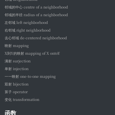
邻域的中心 centre of a neighborhood
邻域的半径 radius of a neighborhood
左邻域 left neighborhood
右邻域 right neighborhood
去心邻域 de-centered neighborhood
映射 mapping
X到Y的映射 mapping of X ontoY
满射 surjection
单射 injection
一一映射 one-to-one mapping
双射 bijection
算子 operator
变化 transformation
函数