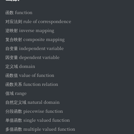
函数 function
对应法则 rule of correspondence
逆映射 inverse mapping
复合映射 composite mapping
自变量 independent variable
因变量 dependent variable
定义域 domain
函数值 value of function
函数关系 function relation
值域 range
自然定义域 natural domain
分段函数 piecewise function
单值函数 single valued function
多值函数 multiple valued function