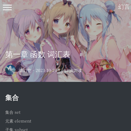
幻言
第一章 函数 词汇表
首页
循幻空
·
2023-10-24
·
687 次阅读
归档
列表
集合
笔记
深度学习
集合 set
开发板
元素 element
绘画
子集 subset