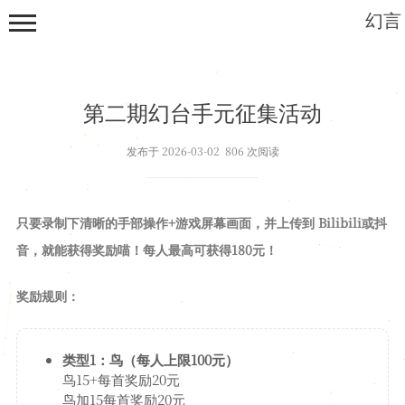
幻言
第二期幻台手元征集活动
发布于 2026-03-02 806 次阅读
首页
只要录制下清晰的手部操作+游戏屏幕画面，并上传到 Bilibili或抖
归档
音，就能获得奖励喵！每人最高可获得180元！
列表
奖励规则：
笔记
深度学习
类型1：鸟（每人上限100元）
开发板
鸟15+每首奖励20元
绘画
鸟加15每首奖励20元