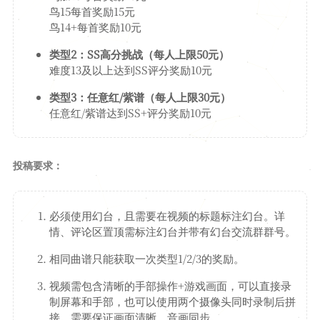
GAMES
鸟15每首奖励15元
鸟14+每首奖励10元
词汇表
类型2：SS高分挑战（每人上限50元）
日志
难度13及以上达到SS评分奖励10元
工具
类型3：任意红/紫谱（每人上限30元）
任意红/紫谱达到SS+评分奖励10元
Time
2048
JSON
投稿要求：
学术站
必须使用幻台，且需要在视频的标题标注幻台。详
Argon站
情、评论区置顶需标注幻台并带有幻台交流群群号。
留言板
相同曲谱只能获取一次类型1/2/3的奖励。
视频需包含清晰的手部操作+游戏画面，可以直接录
制屏幕和手部，也可以使用两个摄像头同时录制后拼
接。需要保证画面清晰、音画同步。