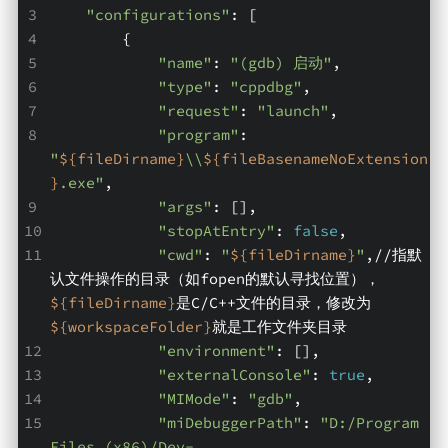
"configurations"
: [
        {
"name"
: 
"(gdb) 启动"
,
"type"
: 
"cppdbg"
,
"request"
: 
"launch"
,
"program"
: 
"
${fileDirname}
\\
${fileBasenameNoExtension
}
.exe"
,
"args"
: [],
"stopAtEntry"
: 
false
,
"cwd"
: 
"
${fileDirname}
"
,//指默
认文件操作的目录（如fopen的默认寻找位置），
${fileDirname}
是C/C++文件的目录，修改为
${workspaceFolder}
就是工作文件夹目录
"environment"
: [],
"externalConsole"
: 
true
,
"MIMode"
: 
"gdb"
,
"miDebuggerPath"
: 
"D:/Program 
Files (x86)/Dev-