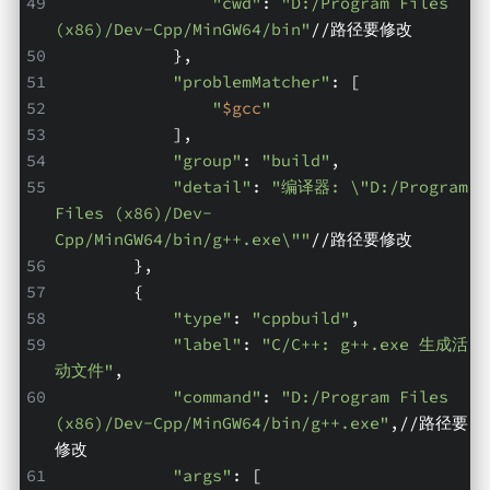
"cwd"
: 
"D:/Program Files 
(x86)/Dev-Cpp/MinGW64/bin"
//路径要修改
            },
"problemMatcher"
: [
"
$gcc
"
            ],
"group"
: 
"build"
,
"detail"
: 
"编译器: \"D:/Program 
Files (x86)/Dev-
Cpp/MinGW64/bin/g++.exe\""
//路径要修改
        },
        {
"type"
: 
"cppbuild"
,
"label"
: 
"C/C++: g++.exe 生成活
动文件"
,
"command"
: 
"D:/Program Files 
(x86)/Dev-Cpp/MinGW64/bin/g++.exe"
,//路径要
修改
"args"
: [