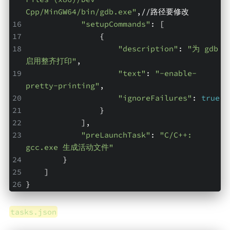
Cpp/MinGW64/bin/gdb.exe"
,//路径要修改
"setupCommands"
: [
                {
"description"
: 
"为 gdb 
启用整齐打印"
,
"text"
: 
"-enable-
pretty-printing"
,
"ignoreFailures"
: 
true
                }
            ],
"preLaunchTask"
: 
"C/C++: 
gcc.exe 生成活动文件"
        }
    ]
}
tasks.json