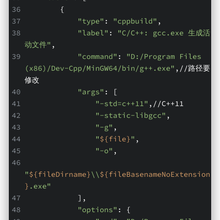
        {
"type"
: 
"cppbuild"
,
"label"
: 
"C/C++: gcc.exe 生成活
动文件"
,
"command"
: 
"D:/Program Files 
(x86)/Dev-Cpp/MinGW64/bin/g++.exe"
,//路径要
修改
"args"
: [
"-std=c++11"
,//C++11
"-static-libgcc"
,
"-g"
,
"
${file}
"
,
"-o"
,
"
${fileDirname}
\\
${fileBasenameNoExtension
}
.exe"
            ],
"options"
: {