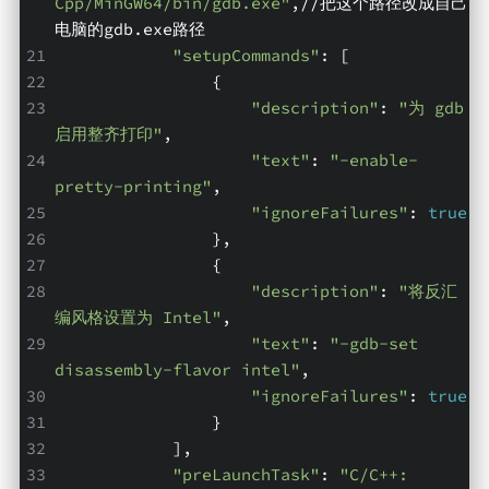
Cpp/MinGW64/bin/gdb.exe"
,//把这个路径改成自己
电脑的gdb.exe路径
"setupCommands"
: [
                {
"description"
: 
"为 gdb 
启用整齐打印"
,
"text"
: 
"-enable-
pretty-printing"
,
"ignoreFailures"
: 
true
                },
                {
"description"
: 
"将反汇
编风格设置为 Intel"
,
"text"
: 
"-gdb-set 
disassembly-flavor intel"
,
"ignoreFailures"
: 
true
                }
            ],
"preLaunchTask"
: 
"C/C++: 