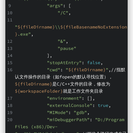
"args"
: [
"/C"
,
"
${fileDirname}
\\
${fileBasenameNoExtension
}
.exe"
,
"&"
,
"pause"
            ],
"stopAtEntry"
: 
false
,
"cwd"
: 
"
${fileDirname}
"
,//指默
认文件操作的目录（如fopen的默认寻找位置），
${fileDirname}
是C/C++文件的目录，修改为
${workspaceFolder}
就是工作文件夹目录
"environment"
: [],
"externalConsole"
: 
true
,
"MIMode"
: 
"gdb"
,
"miDebuggerPath"
: 
"D:/Program 
Files (x86)/Dev-