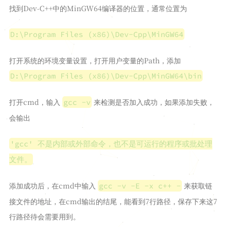
GAMES
找到Dev-C++中的MinGW64编译器的位置，通常位置为
词汇表
D:\Program Files (x86)\Dev-Cpp\MinGW64
日志
打开系统的环境变量设置，打开用户变量的Path，添加
工具
D:\Program Files (x86)\Dev-Cpp\MinGW64\bin
Time
2048
打开cmd，输入
来检测是否加入成功，如果添加失败，
gcc -v
JSON
会输出
学术站
'gcc' 不是内部或外部命令，也不是可运行的程序或批处理
Argon站
文件。
留言板
添加成功后，在cmd中输入
来获取链
gcc -v -E -x c++ -
接文件的地址，在cmd输出的结尾，能看到7行路径，保存下来这7
行路径待会需要用到。