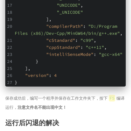
"UNICODE"
,
"_UNICODE"
            ],
"compilerPath"
: 
"D:/Program 
Files (x86)/Dev-Cpp/MinGW64/bin/g++.exe"
,
"cStandard"
: 
"c99"
,
"cppStandard"
: 
"c++11"
,
"intelliSenseMode"
: 
"gcc-x64"
        }
    ],
"version"
: 
4
}
保存成功后，编写一个程序并保存在工作文件夹下，按下
编译
F5
运行，
注意文件名不能出现中文！
运行后闪退的解决