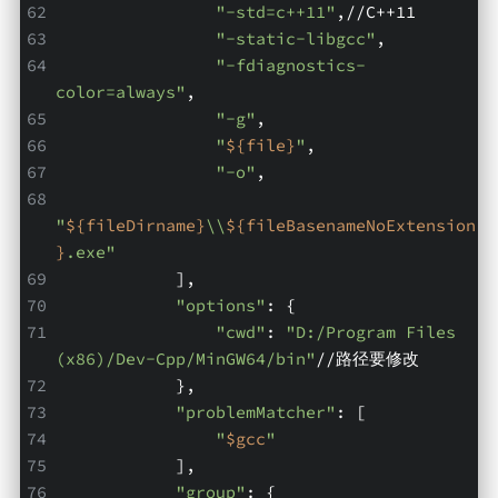
"-std=c++11"
,//C++11
"-static-libgcc"
,
"-fdiagnostics-
color=always"
,
"-g"
,
"
${file}
"
,
"-o"
,
"
${fileDirname}
\\
${fileBasenameNoExtension
}
.exe"
            ],
"options"
: {
"cwd"
: 
"D:/Program Files 
(x86)/Dev-Cpp/MinGW64/bin"
//路径要修改
            },
"problemMatcher"
: [
"
$gcc
"
            ],
"group"
: {