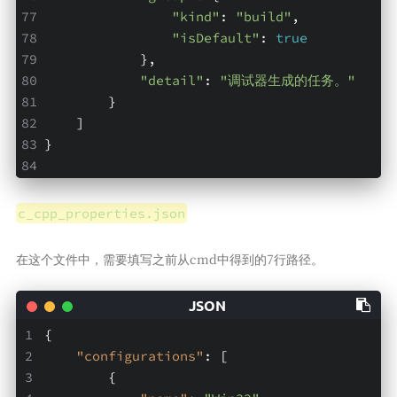
"kind"
: 
"build"
,
"isDefault"
: 
true
            },
"detail"
: 
"调试器生成的任务。"
        }
    ]
}
c_cpp_properties.json
在这个文件中，需要填写之前从cmd中得到的7行路径。
{
"configurations"
: [
        {