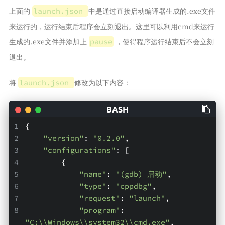
上面的
中是通过直接启动编译器生成的.exe文件
launch.json
来运行的，运行结束后程序会立刻退出。这里可以利用cmd来运行
生成的.exe文件并添加上
，使得程序运行结束后不会立刻
pause
退出。
将
修改为以下内容：
launch.json
{
"version"
: 
"0.2.0"
,
"configurations"
: [
        {
"name"
: 
"(gdb) 启动"
,
"type"
: 
"cppdbg"
,
"request"
: 
"launch"
,
"program"
: 
"C:\\Windows\\system32\\cmd.exe"
,