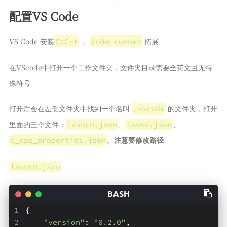
配置VS Code
VS Code 安装
，
拓展
C/C++
code runner
在VScode中打开一个工作文件夹，文件夹目录需要全英文且无特
殊符号
打开后会在左侧文件夹中找到一个名叫
的文件夹，打开
.vscode
里面的三个文件：
、
、
launch.json
tasks.json
。
注意要修改路径
c_cpp_properties.json
launch.json
{
"version"
: 
"0.2.0"
,