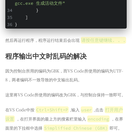
gcc.exe 生成活动文件"
        }
    ]
}
然后再运行程序，程序运行结束后会出现
请按任意键继续. . .
程序输出中文时乱码的解决
因为控制台所用的编码为GBK，而VS Code所使用的编码为UTF-
8，两者编码不一致导致的中文输出乱码。
这里将VS Code所使用的编码改为GBK，与控制台保持一致即可。
在VS Code中按
,输入
,点击
Ctrl+Shift+P
user
打开用户
，在打开界面的最上方的搜索栏里输入
，在界
设置
encoding
面里的下拉框中选择
即可。
Simplified Chinese (GBK)