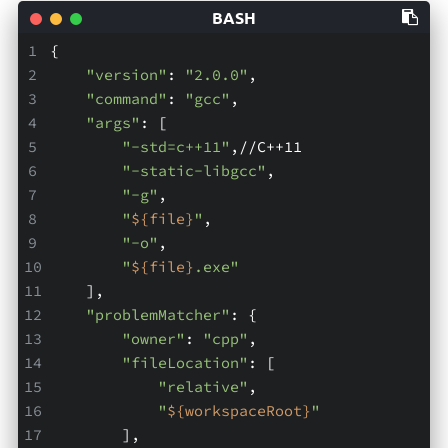
{
"version"
: 
"2.0.0"
,
"command"
: 
"gcc"
,
"args"
: [
"-std=c++11"
,//C++11
"-static-libgcc"
,
"-g"
,
"
${file}
"
,
"-o"
,
"
${file}
.exe"
    ],
"problemMatcher"
: {
"owner"
: 
"cpp"
,
"fileLocation"
: [
"relative"
,
"
${workspaceRoot}
"
        ],