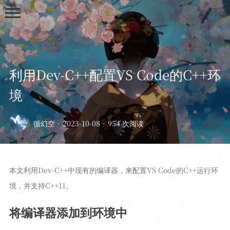
幻言
利用Dev-C++配置VS Code的C++环
境
首页
循幻空
·
2023-10-08
·
954 次阅读
归档
列表
本文利用Dev-C++中现有的编译器，来配置VS Code的C++运行环
笔记
境，并支持C++11。
深度学习
开发板
将编译器添加到环境中
绘画