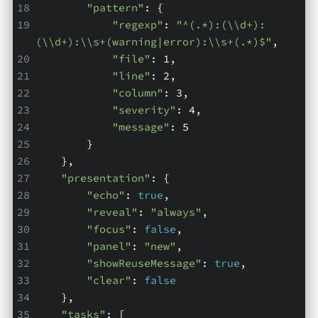
"pattern"
: {
"regexp"
: 
"^(.*):(\\d+):
(\\d+):\\s+(warning|error):\\s+(.*)$"
,
"file"
: 1,
"line"
: 2,
"column"
: 3,
"severity"
: 4,
"message"
: 5
        }
    },
"presentation"
: {
"echo"
: 
true
,
"reveal"
: 
"always"
,
"focus"
: 
false
,
"panel"
: 
"new"
,
"showReuseMessage"
: 
true
,
"clear"
: 
false
    },
"tasks"
: [