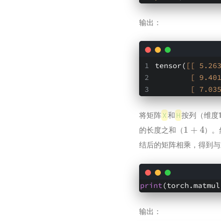
输出：
tensor(
[[ 5.26
[ 9.40
[ 7.03
将矩阵
X
和
H
按列（维度
1
+
4
的长度之和（
）。
结后的矩阵相乘，得到与上
print
(torch.matmul
输出：