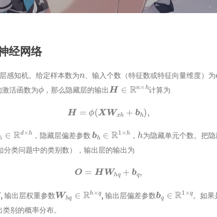
神经网络
n
层感知机。给定样本数为
、输入个数（特征数或特征向量维度）为
ϕ
H
∈
R
n
×
h
的激活函数为
，那么隐藏层的输出
计算为
H
=
ϕ
(
X
W
x
h
+
b
h
)
,
h
∈
R
d
×
h
b
h
∈
R
1
×
h
h
，隐藏层偏差参数
，
为隐藏单元个数。把隐
如分类问题中的类别数），输出层的输出为
O
=
H
W
h
q
+
b
q
,
q
W
h
q
∈
R
h
×
q
b
q
∈
R
1
×
q
, 输出层权重参数
, 输出层偏差参数
。如果
出类别的概率分布。