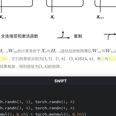
t
−
1
W
h
h
X
t
H
t
−
1
W
x
h
W
h
的计算等价于
与
连结后的矩阵乘以
与
W_hh
，它们的形状分别为(3, 1)、(1, 4)、(3, 4)和(4, 4)。将
X
与
W_x
果相加，得到形状为(3, 4)的矩阵。
ch.randn(
3
, 
1
), torch.randn(
1
, 
4
)
ch.randn(
3
, 
4
), torch.randn(
4
, 
4
)
tmul(
X
, 
W_xh
) + torch.matmul(
H
, 
W_hh
))