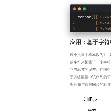
tensor(
[[ 5.26
[ 9.40
[ 7.03
应用：基于字符
设小批量中样本数为1，文
的字符来预测下一个字符
它与标签的误差。在图中
于训练数据中该序列的下
率分布与该时间步的标签