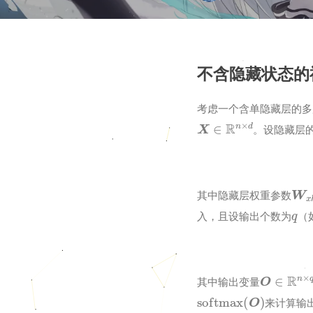
不含隐藏状态的
考虑一个含单隐藏层的多
X
∈
R
n
×
d
。设隐藏层
W
x
其中隐藏层权重参数
q
入，且设输出个数为
（
O
∈
R
n
×
其中输出变量
softmax
(
O
)
来计算输