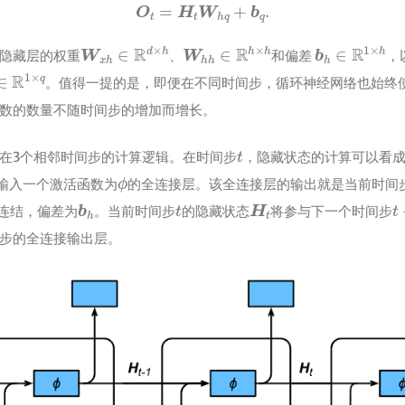
O
t
=
H
t
W
h
q
+
b
q
.
W
x
h
∈
R
d
×
h
W
h
h
∈
R
h
×
h
b
h
∈
R
1
×
h
隐藏层的权重
、
和偏差
，
∈
R
1
×
q
。值得一提的是，即便在不同时间步，循环神经网络也始终
数的数量不随时间步的增加而增长。
t
在3个相邻时间步的计算逻辑。在时间步
，隐藏状态的计算可以看
ϕ
输入一个激活函数为
的全连接层。该全连接层的输出就是当前时间
b
h
t
H
t
t
连结，偏差为
。当前时间步
的隐藏状态
将参与下一个时间步
步的全连接输出层。