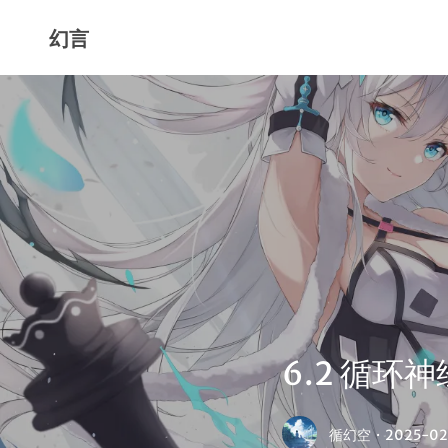
幻言
6.2 循环
循幻空
·
2025-02