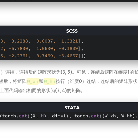
33, -3.2288,  0.6037, -1.3321]
,
12, -6.7830,  1.0630, -0.1809]
,
55, -2.2361,  0.7469, -3.4667]
])
1）连结，连结后的矩阵形状为(3, 5)。可见，连结后矩阵在维度1的
然后，将矩阵
W_xh
和
W_hh
按行（维度0）连结，连结后的矩阵形状为(
面代码输出相同的形状为(3, 4)的矩阵。
(torch.
cat
((X, 
H
), dim=1), torch.
cat
((W_xh, W_hh),