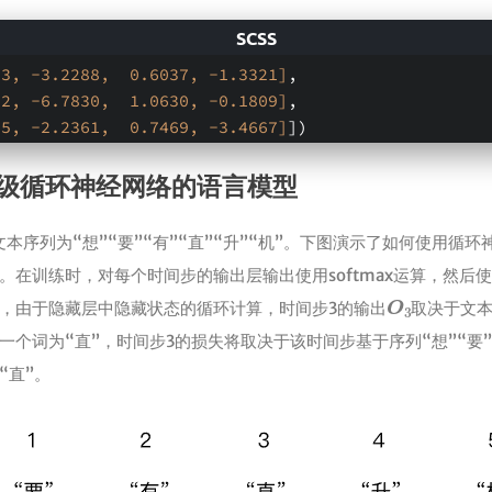
33, -3.2288,  0.6037, -1.3321]
,
12, -6.7830,  1.0630, -0.1809]
,
55, -2.2361,  0.7469, -3.4667]
])
级循环神经网络的语言模型
本序列为“想”“要”“有”“直”“升”“机”。下图演示了如何使用循
。在训练时，对每个时间步的输出层输出使用softmax运算，然后
O
3
，由于隐藏层中隐藏状态的循环计算，时间步3的输出
取决于文本
一个词为“直”，时间步3的损失将取决于该时间步基于序列“想”“要”
“直”。