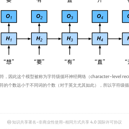
这个模型被称为字符级循环神经网络（character-level recurre
不同字符的个数远小于不同词的个数（对于英文尤其如此），所以字符级
知识共享署名-非商业性使用-相同方式共享 4.0 国际许可协议