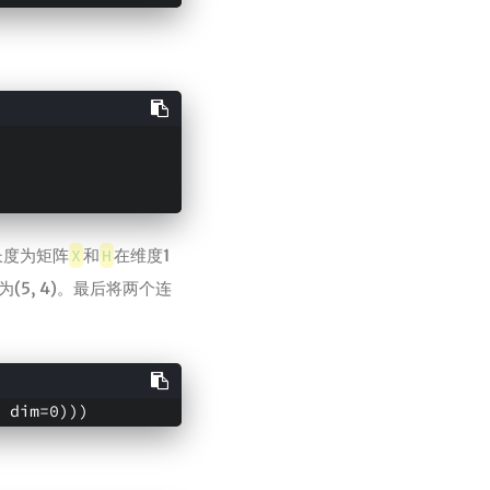
长度为矩阵
X
和
H
在维度1
5, 4)。最后将两个连
 dim=0)))