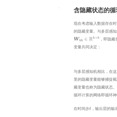
含隐藏状态的循
现在考虑输入数据存在时
的隐藏变量。与多层感知
W
h
h
∈
R
h
×
h
，即隐藏
变量共同决定：
与多层感知机相比，在这
里的隐藏变量能够捕捉截
藏变量也称为隐藏状态。
循环计算的网络即循环神经网络（
t
在时间步
，输出层的输