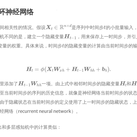
环神经网络
X
t
∈
R
n
×
d
t
间相关性的情况。假设
是序列中时间步
的小批量输入
H
t
−
1
机不同的是，建立一个隐藏变量
，用来保存上一时间步，并引
t
变量的权重。具体来说，时间步
的隐藏变量的计算由当前时间步的
H
t
=
ϕ
(
X
t
W
x
h
+
H
t
−
1
W
h
h
+
b
h
)
.
H
t
−
1
W
h
h
H
t
H
里添加了
一项。由上式中相邻时间步的隐藏变量
和
至当前时间步的序列的历史信息，就像是神经网络当前时间步的状
由于隐藏状态在当前时间步的定义使用了上一时间步的隐藏状态，
recurrent neural network）。
出和多层感知机中的计算类似：