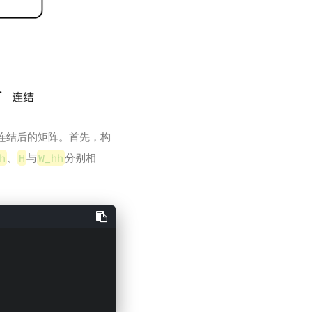
h
连结后的矩阵。首先，构
h
、
H
与
W_hh
分别相