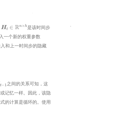
H
t
∈
R
n
×
h
，
是该时间步
入一个新的权重参数
输入和上一时间步的隐藏
t
−
1
之间的关系可知，这
态或记忆一样。因此，该隐
上式的计算是循环的。使用