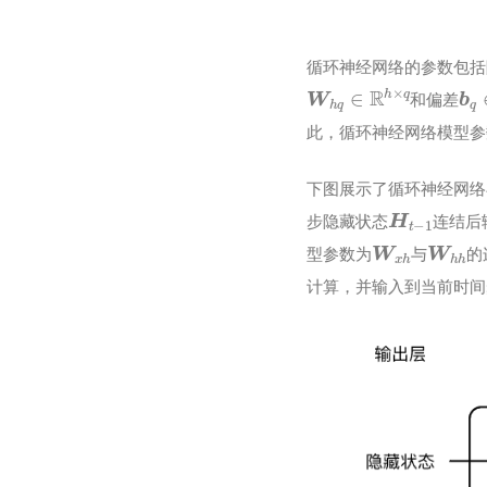
循环神经网络的参数包括
W
h
q
∈
R
h
×
q
b
q
和偏差
此，循环神经网络模型参
下图展示了循环神经网络
H
t
−
1
步隐藏状态
连结后
W
x
h
W
h
h
型参数为
与
的
计算，并输入到当前时间