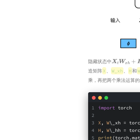
X
t
W
x
h
+
H
隐藏状态中
造矩阵
X
、
W_xh
、
H
和
乘，再把两个乘法运算的结
import
 torch
X
, 
W
\_xh = tor
H
, 
W
\_hh = tor
print
(torch.ma