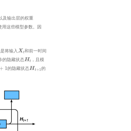
以及输出层的权重
使用这些模型参数。因
X
t
成是将输入
和前一时间
H
t
步的隐藏状态
，且模
+
1
H
t
+
1
的隐藏状态
的