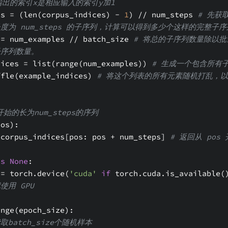
输出的索引x是相应输入的索引y加1
ples = (len(corpus_indices) - 
1
) // num_steps 
# 先获
度为 num_steps 的子序列，计算可以得到多少个这样的完整子序
ize = num_examples // batch_size 
# 将总的子序列数量除以
子序列数量。
_indices = list(range(num_examples)) 
# 生成一个包含所有
huffle(example_indices) 
# 将这个列表的所有元素随机打乱，
开始的长为num_steps的序列
pos)
:
 corpus_indices[pos: pos + num_steps] 
# 返回从 pos 
is
None
:
evice = torch.device(
'cuda'
if
 torch.cuda.is_available(
用 GPU
ange(epoch_size):
取batch_size个随机样本