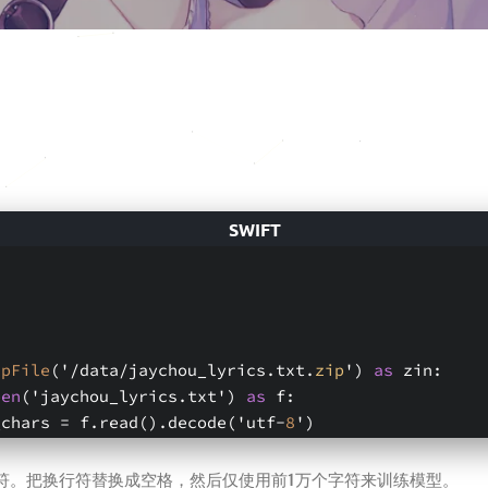
ipFile
('/data/jaychou_lyrics.txt.
zip
') 
as
 zin:
pen
('jaychou_lyrics.txt') 
as
 f:
corpus_chars = f.read().decode('utf-
8
')
符。把换行符替换成空格，然后仅使用前1万个字符来训练模型。