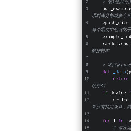
# 减1是因为
    num_exam
语料库分割成多个长
    epoch_s
每个批次中包含的
    example
    random.s
数据样本
# 返回从pos
def
_data
(
return
的序列
if
 device 
        d
果没有指定设备，就使
for
 i 
in
 r
# 每次读