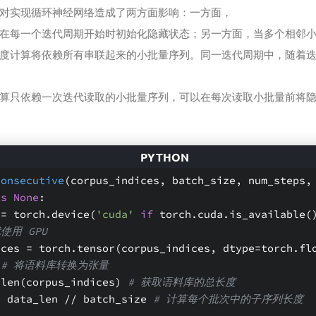
对实现循环神经网络造成了两方面影响：一方面，
在每一个迭代周期开始时初始化隐藏状态；另一方面，当多个相邻
度计算将依赖所有串联起来的小批量序列。同一迭代周期中，随着
算只依赖一次迭代读取的小批量序列，可以在每次读取小批量前将
consecutive
(corpus_indices, batch_size, num_steps,
is
None
:
evice = torch.device(
'cuda'
if
 torch.cuda.is_available(
用 GPU
 
# 将语料库转换为张量
 = len(corpus_indices) 
# 获取语料库的总长度
n = data_len // batch_size 
# 计算每个批次中的子序列长度