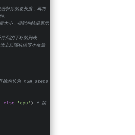
取语料库的总长度，再将
列。
批量大小，得到的结果表示
子序列的下标的列表
以便之后随机读取小批量
开始的长为 num_steps 
) 
else
'cpu'
) 
# 如