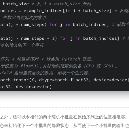
 = i * batch_size 
# 从 i * batch_size 开始
 batch_indices = example_indices[i: i + batch_size] 
# 从
ices 中取出当前批次的索引
 = [_data(j * num_steps) 
for
 j 
in
 batch_indices] 
# 获取
Y = [_data(j * num_steps + 
1
) 
for
 j 
in
 batch_indices] 
#
样本的输入的下一个字符
序列 X 和目标序列 Y 转换为 PyTorch 张量。
型设置为 float32，并移动到指定的设备（CPU 或 GPU）。
 yield 返回当前批次的数据，形成一个生成器。
torch.tensor(X, dtype=torch.float32, device=device)
oat32, device=device) 
之外，还可以令相邻的两个随机小批量在原始序列上的位置相毗邻
态来初始化下一个小批量的隐藏状态，从而使下一个小批量的输出