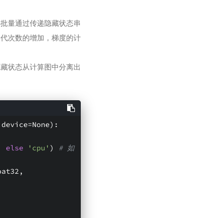
小批量通过传递隐藏状态串
迭代次数的增加，梯度的计
隐藏状态从计算图中分离出
 device=None)
:
) 
else
'cpu'
) 
# 如