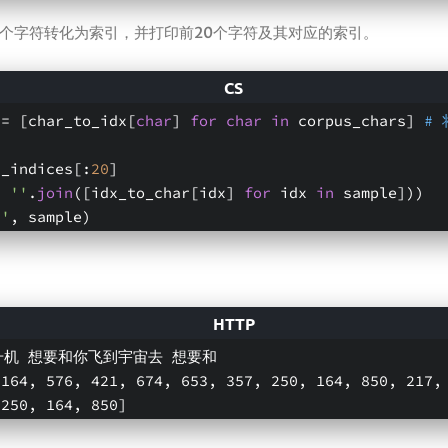
个字符转化为索引，并打印前20个字符及其对应的索引。
 = [char_to_idx[
char
] 
for
char
in
 corpus_chars] 
#
列
s_indices[:
20
]
, 
''
.
join
([idx_to_char[idx] 
for
 idx 
in
 sample]))
:'
, sample)
升机 想要和你飞到宇宙去 想要和
 164, 576, 421, 674, 653, 357, 250, 164, 850, 217, 
 250, 164, 850]