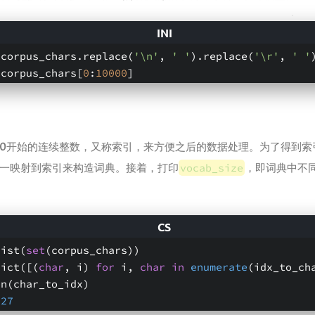
 corpus_chars.replace(
'\n'
, 
' '
).replace(
'\r'
, 
' '
 corpus_chars[
0
:
10000
]
0开始的连续整数，又称索引，来方便之后的数据处理。为了得到索
一映射到索引来构造词典。接着，打印
vocab_size
，即词典中不
list(
set
(corpus_chars))
dict([(
char
, i) 
for
 i, 
char
in
enumerate
(
idx_to_ch
en(char_to_idx)
027