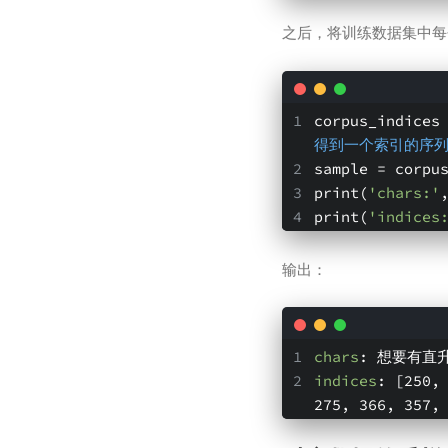
之后，将训练数据集中每
corpus_indices
得到一个索引的序
sample = corpu
print(
'chars:'
print(
'indices
输出：
chars
: 想要有直
indices
: [250,
275, 366, 357,