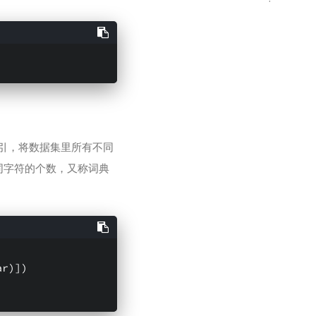
)
引，将数据集里所有不同
同字符的个数，又称词典
ar
)])