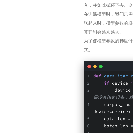
入，并如此循环下去。这
在训练模型时，我们只需
联起来时，模型参数的梯
算开销会越来越大。
为了使模型参数的梯度计
来。
def
data_iter_
if
 device 
        d
果没有指定设备，就使
    corpus_indices = torch.tensor(corpus_indices, dtype=torch.float32, 
device=device)
    data_len
    batch_le