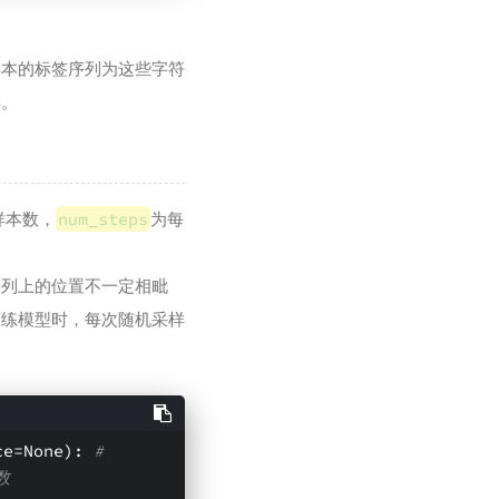
样本的标签序列为这些字符
样。
样本数，
num_steps
为每
序列上的位置不一定相毗
训练模型时，每次随机采样
ce=None)
:
# 
数