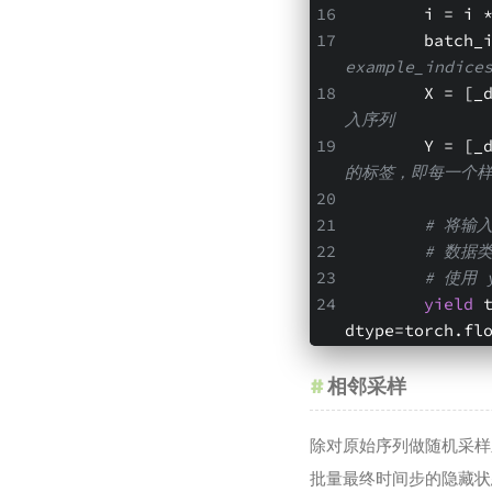
        i
       
example_ind
        X
入序列
        
的标签，即每一个
# 将输入
# 数据类
# 使用
yield
 
dtype=torch.fl
相邻采样
除对原始序列做随机采样
批量最终时间步的隐藏状