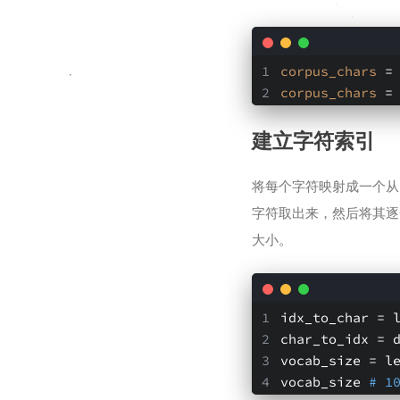
corpus_chars
 =
corpus_chars
 =
建立字符索引
将每个字符映射成一个从
字符取出来，然后将其逐
大小。
idx_to_char = 
char_to_idx = 
vocab_size 
= l
vocab_size 
# 1