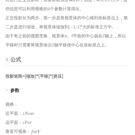
些信息可以利用视锥的4个参数计算得出。
正交投影分为两步，第一步是将视景体的中心移到坐标原点上，第
[
−
1
,
1
]
3
二步是进行缩放，将视景体缩放到
大的标准立方中。
由于有之前的视图变换，视景体n、f平面的中心就在Z轴上，所以
平移时只需要将视景体沿Z轴平移使中心在坐标原点上。
公式
投影矩阵=[缩放]*[平移]*[挤压]
参数
视锥：
z
N
e
a
r
近平面：
z
F
a
r
远平面：
f
o
v
Y
垂直可视角：