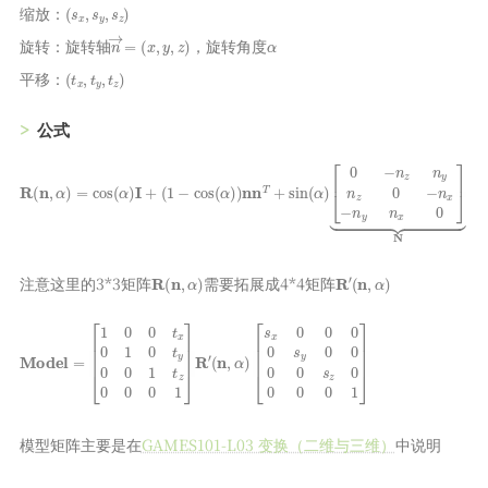
(
s
x
,
s
y
,
s
z
)
缩放：
n
→
=
(
x
,
y
,
z
)
α
旋转：旋转轴
，旋转角度
(
t
x
,
t
y
,
t
z
)
平移：
公式
R
[
0
(
−
n
n
,
α
z
n
)
=
y
cos
n
z
0
(
−
α
n
)
I
x
+
−
(
n
1
−
y
cos
n
x
0
(
]
α
⏟
)
N
)
n
n
T
+
sin
(
α
)
R
(
n
,
α
)
R
′
(
n
,
α
)
注意这里的3*3矩阵
需要拓展成4*4矩阵
Model
[
s
x
0
0
0
0
=
s
[
1
y
0
0
0
0
t
0
x
0
0
s
1
z
0
0
t
0
y
0
0
0
0
1
1
]
t
z
0
0
0
1
]
R
′
(
n
,
α
)
模型矩阵主要是在
GAMES101-L03 变换（二维与三维）
中说明