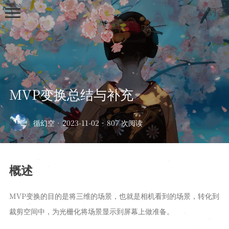
幻言
MVP变换总结与补充
首页
循幻空
·
2023-11-02
·
807 次阅读
归档
列表
概述
笔记
深度学习
MVP变换的目的是将三维的场景，也就是相机看到的场景，转化到
开发板
裁剪空间中，为光栅化将场景显示到屏幕上做准备。
绘画