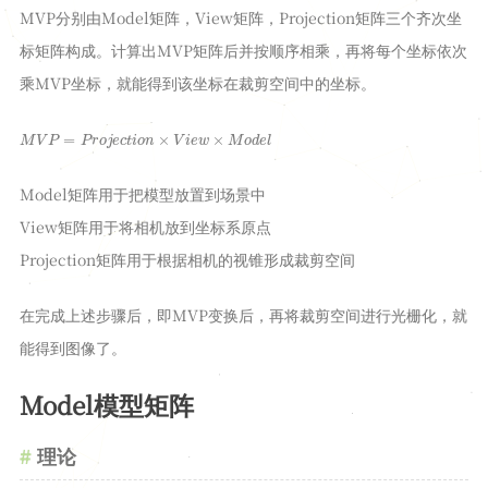
GAMES
MVP分别由Model矩阵，View矩阵，Projection矩阵三个齐次坐
标矩阵构成。计算出MVP矩阵后并按顺序相乘，再将每个坐标依次
词汇表
乘MVP坐标，就能得到该坐标在裁剪空间中的坐标。
日志
M
V
P
=
P
r
o
j
e
c
t
i
o
n
×
V
i
e
w
×
M
o
d
e
l
工具
Time
Model矩阵用于把模型放置到场景中
2048
View矩阵用于将相机放到坐标系原点
JSON
Projection矩阵用于根据相机的视锥形成裁剪空间
学术站
在完成上述步骤后，即MVP变换后，再将裁剪空间进行光栅化，就
Argon站
能得到图像了。
留言板
Model模型矩阵
理论