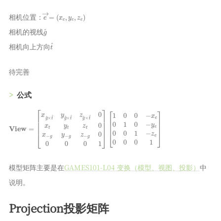
e
(
x
→
e
,
=
y
e
,
z
e
)
相机位置：
g
^
相机的视线
t
^
相机向上方向
待完善
公式
View
[
[
x
1
0
g
0
^
−
×
=
x
t
e
^
0
y
1
g
0
^
−
×
y
e
t
^
0
z
0
g
1
^
−
×
z
e
t
0
^
0
0
0
x
1
t
]
y
t
z
t
0
x
−
g
y
−
g
z
−
g
0
0
0
0
1
]
模型矩阵主要是在
GAMES101-L04 变换（模型、视图、投影）
中
说明。
Projection投影矩阵