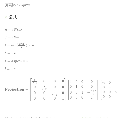
a
s
p
e
c
t
宽高比：
公式
n
=
z
N
e
a
r
f
=
z
F
a
r
t
=
t
a
n
(
f
o
v
Y
2
)
×
n
b
=
−
t
r
=
a
s
p
e
c
t
×
t
l
=
−
r
Projection
[
[
[
1
n
2
0
n
0
0
0
r
0
−
0
0
l
0
0
1
n
0
0
0
0
0
0
0
0
=
0
2
0
[
0
n
1
2
n
−
t
r
+
−
n
−
f
b
l
+
−
0
0
f
n
0
2
0
f
0
0
0
0
0
0
0
0
2
0
n
1
t
1
+
0
−
]
f
]
b
n
=
0
−
0
f
0
−
0
2
2
n
n
f
n
−
f
−
0
f
0
0
0
0
0
1
0
1
]
]